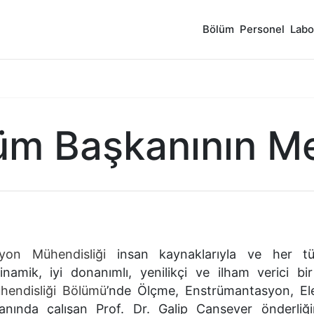
Bölüm
Personel
Labo
üm Başkanının Me
on Mühendisliği
insan kaynaklarıyla ve her tür
inamik, iyi donanımlı, yenilikçi ve ilham verici bi
ühendisliği Bölümü
’nde Ölçme, Enstrümantasyon, El
anında çalışan Prof. Dr. Galip Cansever önderliğ