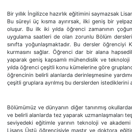
Bir yıllık İngilizce hazırlık eğitimini saymazsak Lis
Bu süreyi üç kısma ayırırsak, ilki geniş bir yelp
oluşur. Bu ilk iki yılda öğrenci zamanının çoğun
uygulama saatleri de olan zorunlu Bölüm dersleri
sınıfta yoğunlaşmaktadır. Bu dersler öğrenciyi 
kurmasını sağlar. Öğrenci dar bir alana hapsedil
yaparak geniş kapsamlı mühendislik ve teknoloji 
yılda öğrenci çeşitli konu kümelerine göre gruplandı
öğrencinin belirli alanlarda derinleşmesine yardımc
çeşitli gruplara ayrılmış bu derslerden istediklerini a
Bölümümüz ve dünyanın diğer tanınmış okullardan 
ve belirli alanlarda tez yaparak uzmanlaşmaları teşvi
seviyedeki eğitimle yarının teknoloji ve akademi
Lisans Üstü öğrencisiyle mastır ve doktora eğiti