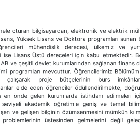
ele oturan bilgisayardan, elektronik ve elektrik müh
 Lisans, Yüksek Lisans ve Doktora programları suna
rencileri mühendislik derecesi, ülkemiz ve yurt
ri ise Lisans Üstü dereceleri için kabul etmektedir.
 ve çeşitli devlet kurumlarından sağlanan finans des
işimi programları mevcuttur. Öğrencilerimiz Bölümüm
de çalışarak proje bütçelerinin burs imkânl
arılar elde eden öğrenciler ödüllendirilmekte, doğr
 en önde gelen kurumlarda istihdam edilmeleri iç
seviyeli akademik öğretimle geniş ve temel bilim
en ve gelişen bilginin özümsenmesini mümkün kılm
roblemlerinin üstesinden gelmelerini değil gelec