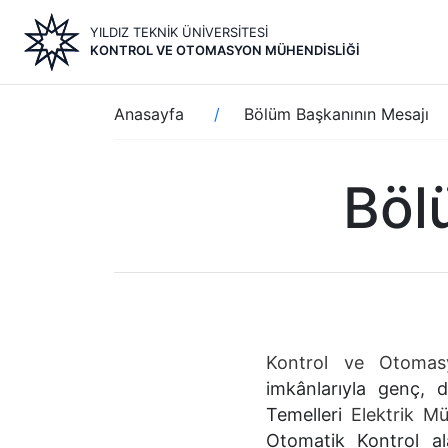
Ana
YILDIZ TEKNİK ÜNİVERSİTESİ
içeriğe
KONTROL VE OTOMASYON MÜHENDISLIĞI
atla
Sayfa
Anasayfa
Bölüm Başkanının Mesajı
yolu
Böl
Kontrol ve Otomasy
imkânlarıyla genç, d
Temelleri
Elektrik M
Otomatik Kontrol al