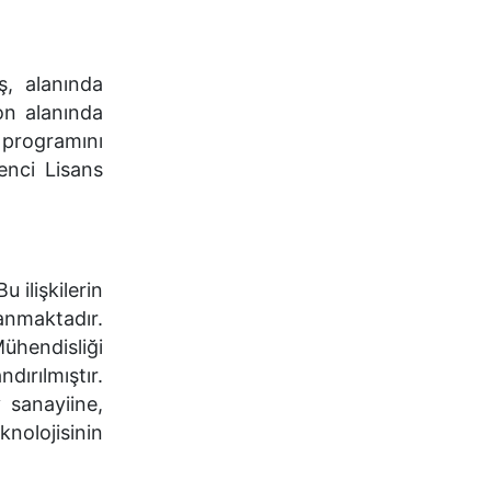
ş, alanında
on alanında
 programını
enci Lisans
 ilişkilerin
lanmaktadır.
ühendisliği
ırılmıştır.
 sanayiine,
olojisinin