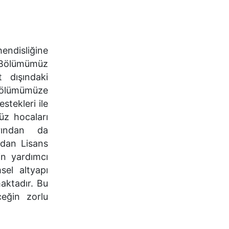
endisliğine
n Bölümümüz
 dışındaki
 Bölümümüze
tekleri ile
üz hocaları
arından da
udan Lisans
in yardımcı
sel altyapı
aktadır. Bu
eğin zorlu