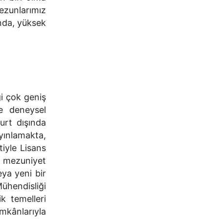
zunlarımız
nda, yüksek
ği çok geniş
ve deneysel
urt dışında
yınlamakta,
iyle Lisans
e mezuniyet
ya yeni bir
ühendisliği
k temelleri
mkânlarıyla