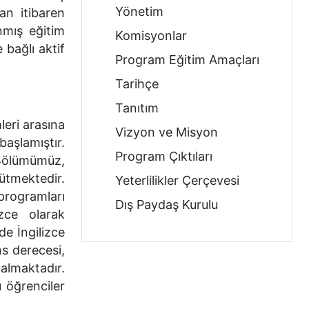
Yönetim
an itibaren
nmış eğitim
Komisyonlar
e bağlı aktif
Program Eğitim Amaçları
Tarihçe
Tanıtım
eri arasına
Vizyon ve Misyon
aşlamıştır.
Program Çıktıları
 Bölümümüz,
rütmektedir.
Yeterlilikler Çerçevesi
programları
Dış Paydaş Kurulu
zce olarak
de İngilizce
s derecesi,
 almaktadır.
u öğrenciler