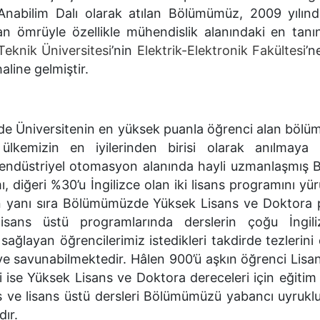
Anabilim Dalı olarak atılan Bölümümüz, 2009 yılınd
şan ömrüyle özellikle mühendislik alanındaki en tanı
 Teknik Üniversitesi
’nin
Elektrik-Elektronik Fakültesi
’n
aline gelmiştir.
e Üniversitenin en yüksek puanla öğrenci alan bölüml
ülkemizin en iyilerinden birisi olarak anılmaya b
 endüstriyel otomasyon alanında hayli uzmanlaşmış
ı, diğeri %30’u İngilizce olan iki lisans programını yü
n yanı sıra Bölümümüzde Yüksek Lisans ve Doktora 
isans üstü programlarında derslerin çoğu İngili
ı sağlayan öğrencilerimiz istedikleri takdirde tezlerini 
e savunabilmektedir. Hâlen 900’ü aşkın öğrenci Lisan
 ise Yüksek Lisans ve Doktora dereceleri için eğitim
ans ve lisans üstü dersleri Bölümümüzü yabancı uyrukl
dır.