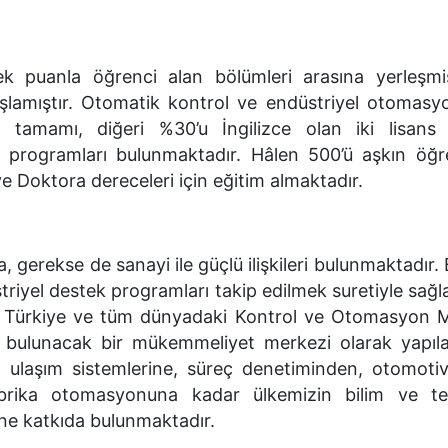
 puanla öğrenci alan bölümleri arasına yerleşmi
başlamıştır. Otomatik kontrol ve endüstriyel otomasy
 tamamı, diğeri %30’u İngilizce olan iki lisans
 programları bulunmaktadır. Hâlen 500’ü aşkın öğr
e Doktora dereceleri için eğitim almaktadır.
erekse de sanayi ile güçlü ilişkileri bulunmaktadır. Bu
düstriyel destek programları takip edilmek suretiyle sağ
ak Türkiye ve tüm dünyadaki Kontrol ve Otomasyon M
 bulunacak bir mükemmeliyet merkezi olarak yapıland
 ulaşım sistemlerine, süreç denetiminden, otomotiv
rika otomasyonuna kadar ülkemizin bilim ve tekn
ine katkıda bulunmaktadır.