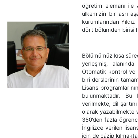
öğretim elemanı ile 
ülkemizin bir asrı a
kurumlarından
Yıldız
dört bölümden birisi h
Bölümümüz kısa süred
yerleşmiş, alanında 
Otomatik kontrol ve
biri derslerinin tamam
Lisans programlarını
bulunmaktadır. Bu l
verilmekte, dil şartın
olarak yazabilmekte v
350’den fazla öğrenci
İngilizce verilen lis
için de câzip kılmakta