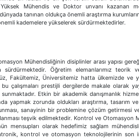
da Yüksek Mühendis ve Doktor unvanı kazanan me
üm dünyada tanınan oldukça önemli araştırma kurumları
 önemli kademelere yükselerek sürdürmektedirler.
masyon Mühendisliğinin disiplinler arası yapısı gere
da sürdürmektedir. Öğretim elemanlarımız teorik 
müz, Fakültemiz, Üniversitemiz hatta ülkemizde ve y
bu çalışmaları prestijli dergilerde makale olarak ya
ak sunmaktadır. Etkin bir akademik danışmanlık hizmet
asında yapmak zorunda oldukları araştırma, tasarım v
lunması, sanayinin bir problemine çözüm getirmesi ve
anması teşvik edilmektedir. Kontrol ve Otomasyon M
mün mensupları olarak hedefimiz sağlam mühendisli
atronik, kontrol ve otomasyon teknolojilerinin son i