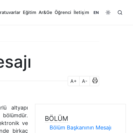
ratuvarlar
Eğitim
Ar&Ge
Öğrenci
İletişim
EN
sajı
A+
A-
lü altyapı
r bölümdür.
BÖLÜM
ektronik ve
Bölüm Başkanının Mesajı
inde birkaç