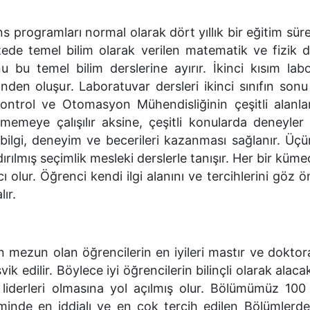
ans programları normal olarak dört yıllık bir eğitim süres
azede temel bilim olarak verilen matematik ve fizik d
u bu temel bilim derslerine ayırır. İkinci kısım lab
nden oluşur. Laboratuvar dersleri ikinci sınıfın son
Kontrol ve Otomasyon Mühendisliğinin çeşitli alanla
memeye çalışılır aksine, çeşitli konularda deneyler 
bilgi, deneyim ve becerileri kazanması sağlanır. Üç
rılmış seçimlik mesleki derslerle tanışır. Her bir küme
ı olur. Öğrenci kendi ilgi alanını ve tercihlerini göz 
lır.
mezun olan öğrencilerin en iyileri mastır ve doktor
k edilir. Böylece iyi öğrencilerin bilinçli olarak alaca
 liderleri olmasına yol açılmış olur. Bölümümüz 100 
minde en iddialı ve en çok tercih edilen Bölümlerde