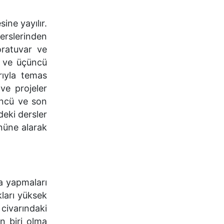
ine yayılır.
erslerinden
oratuvar ve
u ve üçüncü
rıyla temas
ve projeler
üncü ve son
deki dersler
önüne alarak
a yapmaları
kları yüksek
civarındaki
n biri olma