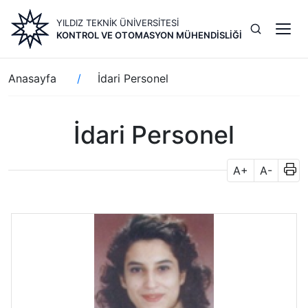
Ana
YILDIZ TEKNİK ÜNİVERSİTESİ
içeriğe
KONTROL VE OTOMASYON MÜHENDISLIĞI
atla
Sayfa
Anasayfa
İdari Personel
yolu
İdari Personel
A+
A-