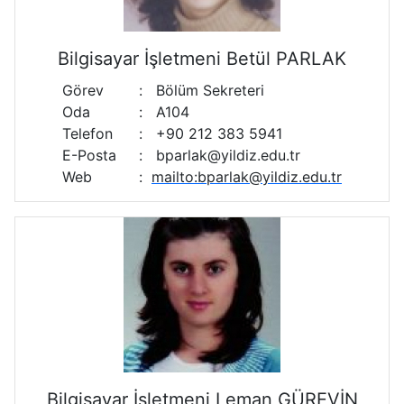
Bilgisayar İşletmeni Betül PARLAK
Görev
:
Bölüm Sekreteri
Oda
:
A104
Telefon
:
+90 212 383 5941
E-Posta
:
bparlak@yildiz.edu.tr
Web
:
mailto:bparlak@yildiz.edu.tr
Bilgisayar İşletmeni Leman GÜREVİN