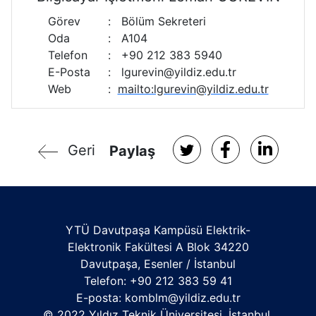
Görev
:
Bölüm Sekreteri
Oda
:
A104
Telefon
:
+90 212 383 5940
E-Posta
:
lgurevin@yildiz.edu.tr
Web
:
mailto:lgurevin@yildiz.edu.tr
Geri
Paylaş
YTÜ Davutpaşa Kampüsü Elektrik-
Elektronik Fakültesi A Blok 34220
Davutpaşa, Esenler / İstanbul
Telefon: +90 212 383 59 41
E-posta:
komblm@yildiz.edu.tr
© 2022 Yıldız Teknik Üniversitesi. İstanbul,