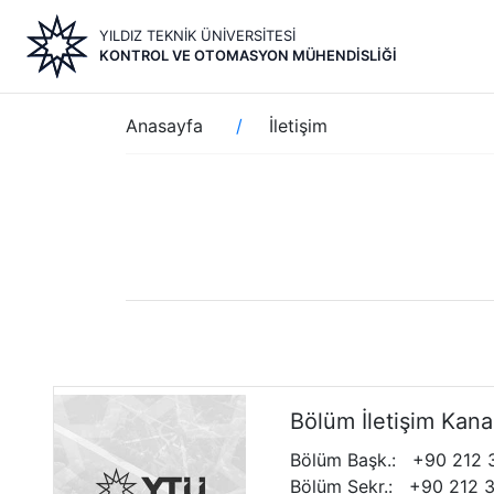
Ana
YILDIZ TEKNİK ÜNİVERSİTESİ
içeriğe
KONTROL VE OTOMASYON MÜHENDISLIĞI
atla
Sayfa
Anasayfa
İletişim
yolu
Bölüm İletişim Kanal
Bölüm Başk.
:
+90 212 
Bölüm Sekr.
:
+90 212 3