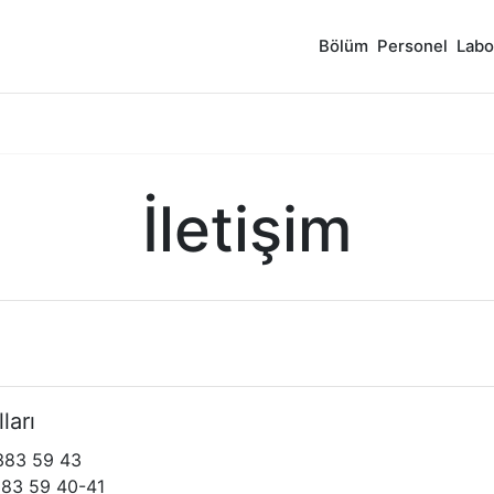
Bölüm
Personel
Labo
İletişim
ları
383 59 43
83 59 40-41