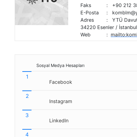
Faks
:
+90 212 3
E-Posta
:
komblm@yil
Adres
:
YTÜ Davutp
34220 Esenler / İstanbul
Web
:
mailto:kom
Sosyal Medya Hesapları
Facebook
Instagram
LinkedIn