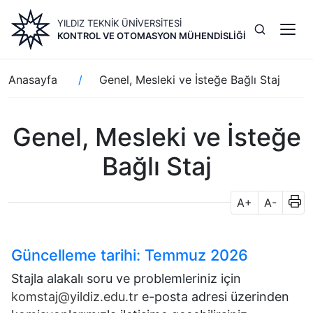
Ana
YILDIZ TEKNİK ÜNİVERSİTESİ
içeriğe
KONTROL VE OTOMASYON MÜHENDISLIĞI
atla
Sayfa
Anasayfa
Genel, Mesleki ve İsteğe Bağlı Staj
yolu
Genel, Mesleki ve İsteğe
Bağlı Staj
A+
A-
Güncelleme tarihi: Temmuz 2026
Stajla alakalı soru ve problemleriniz için
komstaj@yildiz.edu.tr
e-posta adresi üzerinden