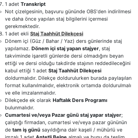
1 adet
Transkript
Not çizelgesinin, başvuru gününde OBS'den indirilmesi
ve daha önce yapılan staj bilgilerini içermesi
gerekmektedir.
1 adet ekli
Staj Taahhüt Dilekçesi
Dönem içi (Güz / Bahar / Yaz) ders günlerinde staj
yapılamaz.
Dönem içi staj yapan stajyer
, staj
takviminde işaretli günlerde dersi olmadığını beyan
ettiği ve dersi olduğu takdirde stajının reddedileceğini
kabul ettiği 1 adet
Staj Taahhüt Dilekçesi
doldurmalıdır. Dilekçe doldurulurken burada paylaşılan
format kullanılmalıdır, elektronik ortamda doldurulmalı
ve elle imzalanmalıdır.
Dilekçede ek olarak
Haftalık Ders Programı
bulunmalıdır.
Cumartesi ve/veya Pazar günü staj yapar stajyer
;
çalıştığı firmadan, cumartesi ve/veya pazar gününün
de
tam iş günü
sayıldığına dair kaşeli / mühürlü ve
imzalı 1 adet
Antetli Belge
almalı ve bunu da teslim