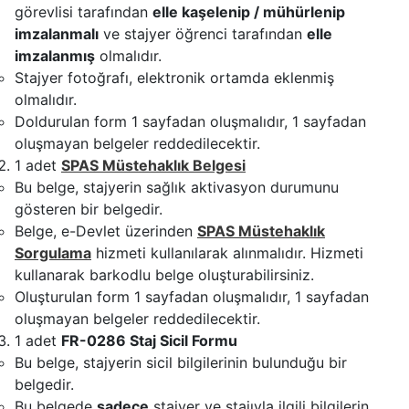
görevlisi tarafından
elle kaşelenip / mühürlenip
imzalanmalı
ve stajyer öğrenci tarafından
elle
imzalanmış
olmalıdır.
Stajyer fotoğrafı, elektronik ortamda eklenmiş
olmalıdır.
Doldurulan form 1 sayfadan oluşmalıdır, 1 sayfadan
oluşmayan belgeler reddedilecektir.
1 adet
SPAS Müstehaklık Belgesi
Bu belge, stajyerin sağlık aktivasyon durumunu
gösteren bir belgedir.
Belge, e-Devlet üzerinden
SPAS Müstehaklık
Sorgulama
hizmeti kullanılarak alınmalıdır. Hizmeti
kullanarak barkodlu belge oluşturabilirsiniz.
Oluşturulan form 1 sayfadan oluşmalıdır, 1 sayfadan
oluşmayan belgeler reddedilecektir.
1 adet
FR-0286 Staj Sicil Formu
Bu belge, stajyerin sicil bilgilerinin bulunduğu bir
belgedir.
Bu belgede
sadece
stajyer ve stajıyla ilgili bilgilerin