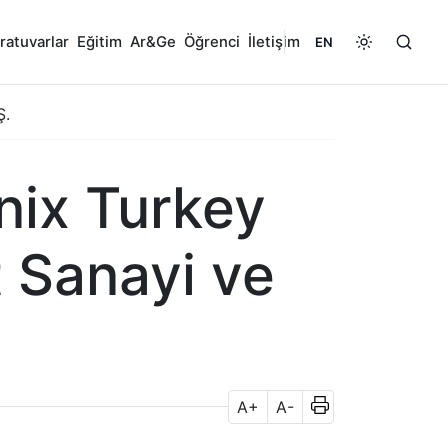
ratuvarlar
Eğitim
Ar&Ge
Öğrenci
İletişim
EN
Ş.
nix Turkey
 Sanayi ve
A+
A-