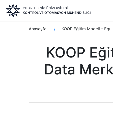
Ana
YILDIZ TEKNİK ÜNİVERSİTESİ
içeriğe
KONTROL VE OTOMASYON MÜHENDISLIĞI
atla
Sayfa
Anasayfa
KOOP Eğitim Modeli - Equin
yolu
KOOP Eğit
Data Merk