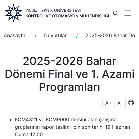
Ana
YILDIZ TEKNİK ÜNİVERSİTESİ
içeriğe
KONTROL VE OTOMASYON MÜHENDISLIĞI
atla
Sayfa
Anasayfa
Duyurular
2025-2026 Bahar Dönem
yolu
2025-2026 Bahar
Dönemi Final ve 1. Azami
Programları
A+
A-
KOM4321 ve KOM9000 dersini alan çalışma
gruplarının rapor teslimi için son tarih: 19 Haziran
Cuma 12:00