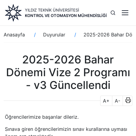
Ana
YILDIZ TEKNİK ÜNİVERSİTESİ
içeriğe
KONTROL VE OTOMASYON MÜHENDISLIĞI
atla
Sayfa
Anasayfa
Duyurular
2025-2026 Bahar Döne
yolu
2025-2026 Bahar
Dönemi Vize 2 Programı
- v3 Güncellendi
A+
A-
Öğrencilerimize başarılar dileriz.
Sınava giren öğrencilerimizin sınav kurallarına uyması