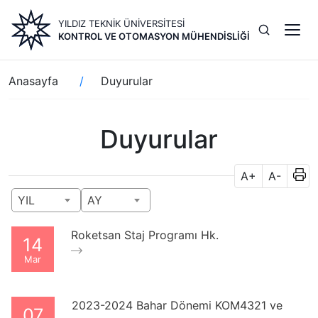
Ana
YILDIZ TEKNİK ÜNİVERSİTESİ
içeriğe
KONTROL VE OTOMASYON MÜHENDISLIĞI
atla
Sayfa
Anasayfa
Duyurular
yolu
Duyurular
A+
A-
YIL
AY
Roketsan Staj Programı Hk.
14
Mar
2023-2024 Bahar Dönemi KOM4321 ve
07